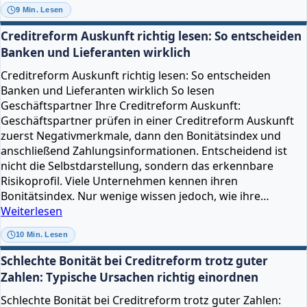
Creditreform
9 Min. Lesen
anruft:
Was
Creditreform Auskunft richtig lesen: So entscheiden
Unternehmen
Banken und Lieferanten wirklich
wissen
Creditreform Auskunft richtig lesen: So entscheiden
sollten
Banken und Lieferanten wirklich So lesen
und
Geschäftspartner Ihre Creditreform Auskunft:
wie
Geschäftspartner prüfen in einer Creditreform Auskunft
sie
zuerst Negativmerkmale, dann den Bonitätsindex und
richtig
anschließend Zahlungsinformationen. Entscheidend ist
reagieren
nicht die Selbstdarstellung, sondern das erkennbare
Risikoprofil. Viele Unternehmen kennen ihren
Bonitätsindex. Nur wenige wissen jedoch, wie ihre…
Creditreform
Weiterlesen
Auskunft
10 Min. Lesen
richtig
lesen:
Schlechte Bonität bei Creditreform trotz guter
So
Zahlen: Typische Ursachen richtig einordnen
entscheiden
Schlechte Bonität bei Creditreform trotz guter Zahlen:
Banken