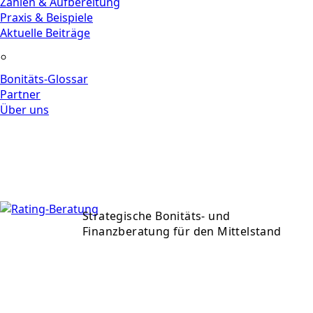
Zahlen & Aufbereitung
Praxis & Beispiele
Aktuelle Beiträge
Bonitäts-Glossar
Partner
Über uns
Beratung anfragen
+49 911 477 53 013
anfrage@rating-beratung.de
✓ Kostenfreies Erstgespräch
Strategische Bonitäts- und
Finanzberatung für den Mittelstand
Beratung anfragen
+49 911 477 53 013
anfrage@rating-beratung.de