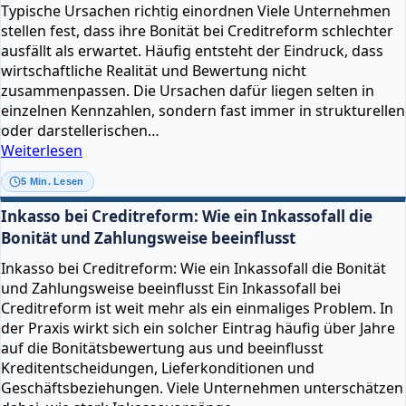
Typische Ursachen richtig einordnen Viele Unternehmen
und
stellen fest, dass ihre Bonität bei Creditreform schlechter
Lieferanten
ausfällt als erwartet. Häufig entsteht der Eindruck, dass
wirklich
wirtschaftliche Realität und Bewertung nicht
zusammenpassen. Die Ursachen dafür liegen selten in
einzelnen Kennzahlen, sondern fast immer in strukturellen
oder darstellerischen…
Schlechte
Weiterlesen
Bonität
5 Min. Lesen
bei
Creditreform
Inkasso bei Creditreform: Wie ein Inkassofall die
trotz
Bonität und Zahlungsweise beeinflusst
guter
Inkasso bei Creditreform: Wie ein Inkassofall die Bonität
Zahlen:
und Zahlungsweise beeinflusst Ein Inkassofall bei
Typische
Creditreform ist weit mehr als ein einmaliges Problem. In
Ursachen
der Praxis wirkt sich ein solcher Eintrag häufig über Jahre
richtig
auf die Bonitätsbewertung aus und beeinflusst
einordnen
Kreditentscheidungen, Lieferkonditionen und
Geschäftsbeziehungen. Viele Unternehmen unterschätzen