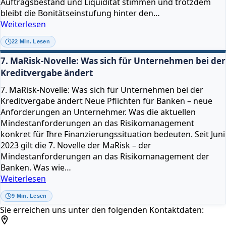
Auftragsbestand und Liquidität stimmen und trotzdem
bleibt die Bonitätseinstufung hinter den…
Creditreform
Weiterlesen
Bonitätsindex
22 Min. Lesen
verbessern
–
7. MaRisk-Novelle: Was sich für Unternehmen bei der
Maßnahmen,
Kreditvergabe ändert
Hebel
7. MaRisk-Novelle: Was sich für Unternehmen bei der
und
Kreditvergabe ändert Neue Pflichten für Banken – neue
Strategie
Anforderungen an Unternehmer. Was die aktuellen
für
Mindestanforderungen an das Risikomanagement
ein
konkret für Ihre Finanzierungssituation bedeuten. Seit Juni
besseres
2023 gilt die 7. Novelle der MaRisk – der
Rating
Mindestanforderungen an das Risikomanagement der
Banken. Was wie…
7.
Weiterlesen
MaRisk-
9 Min. Lesen
Novelle:
Sie erreichen uns unter den folgenden Kontaktdaten:
Was
sich