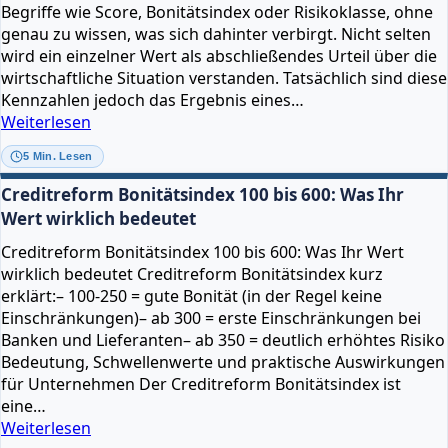
Begriffe wie Score, Bonitätsindex oder Risikoklasse, ohne
Praxis
genau zu wissen, was sich dahinter verbirgt. Nicht selten
wird ein einzelner Wert als abschließendes Urteil über die
wirtschaftliche Situation verstanden. Tatsächlich sind diese
Kennzahlen jedoch das Ergebnis eines…
Wie
Weiterlesen
Bonitätsindex
5 Min. Lesen
und
Risikoklassen
Creditreform Bonitätsindex 100 bis 600: Was Ihr
bei
Wert wirklich bedeutet
Creditreform
Creditreform Bonitätsindex 100 bis 600: Was Ihr Wert
entstehen
wirklich bedeutet Creditreform Bonitätsindex kurz
erklärt:– 100-250 = gute Bonität (in der Regel keine
Einschränkungen)– ab 300 = erste Einschränkungen bei
Banken und Lieferanten– ab 350 = deutlich erhöhtes Risiko
Bedeutung, Schwellenwerte und praktische Auswirkungen
für Unternehmen Der Creditreform Bonitätsindex ist
eine…
Creditreform
Weiterlesen