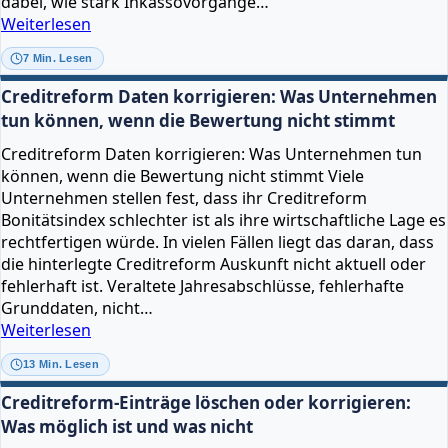
dabei, wie stark Inkassovorgänge…
Inkasso
Weiterlesen
bei
7 Min. Lesen
Creditreform:
Wie
Creditreform Daten korrigieren: Was Unternehmen
ein
tun können, wenn die Bewertung nicht stimmt
Inkassofall
Creditreform Daten korrigieren: Was Unternehmen tun
die
können, wenn die Bewertung nicht stimmt Viele
Bonität
Unternehmen stellen fest, dass ihr Creditreform
und
Bonitätsindex schlechter ist als ihre wirtschaftliche Lage es
Zahlungsweise
rechtfertigen würde. In vielen Fällen liegt das daran, dass
beeinflusst
die hinterlegte Creditreform Auskunft nicht aktuell oder
fehlerhaft ist. Veraltete Jahresabschlüsse, fehlerhafte
Grunddaten, nicht…
Creditreform
Weiterlesen
Daten
13 Min. Lesen
korrigieren:
Was
Creditreform-Einträge löschen oder korrigieren:
Unternehmen
Was möglich ist und was nicht
tun