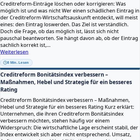
Creditreform-Einträge löschen oder korrigieren: Was
können,
möglich ist und was nicht Wer einen schädlichen Eintrag in
wenn
der Creditreform-Wirtschaftsauskunft entdeckt, will meist
die
eines: den Eintrag loswerden. Das Ziel ist verständlich.
Bewertung
Doch die Frage, ob das möglich ist, lässt sich nicht
nicht
pauschal beantworten. Sie hängt davon ab, ob der Eintrag
stimmt
sachlich korrekt ist,…
Creditreform-
Weiterlesen
Einträge
8 Min. Lesen
löschen
oder
Creditreform Bonitätsindex verbessern –
korrigieren:
Maßnahmen, Hebel und Strategie für ein besseres
Was
Rating
möglich
ist
Creditreform Bonitätsindex verbessern – Maßnahmen,
und
Hebel und Strategie für ein besseres Rating Kurz erklärt:
was
Unternehmen, die ihren Creditreform Bonitätsindex
nicht
verbessern möchten, stehen häufig vor einem
Widerspruch: Die wirtschaftliche Lage erscheint stabil, der
Index entwickelt sich aber nicht entsprechend. Umsatz,