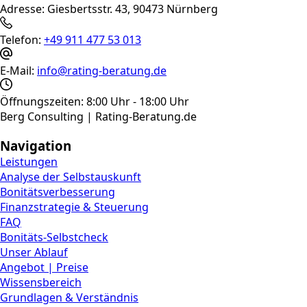
Adresse:
Giesbertsstr. 43, 90473 Nürnberg
für
Unternehmen
Telefon:
+49 911 477 53 013
bei
der
E-Mail:
info@rating-beratung.de
Kreditvergabe
ändert
Öffnungszeiten:
8:00 Uhr - 18:00 Uhr
Berg Consulting | Rating-Beratung.de
Kontakt Info
Navigation
Leistungen
Analyse der Selbstauskunft
Bonitätsverbesserung
Finanzstrategie & Steuerung
FAQ
Bonitäts-Selbstcheck
Unser Ablauf
Angebot | Preise
Wissensbereich
Grundlagen & Verständnis