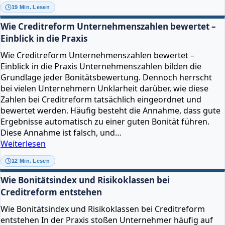
Creditreform-
19 Min. Lesen
Wirtschaftsauskunft
–
Wie Creditreform Unternehmenszahlen bewertet –
Aufbau,
Einblick in die Praxis
Abschnitte
Wie Creditreform Unternehmenszahlen bewertet –
und
Einblick in die Praxis Unternehmenszahlen bilden die
Einordnung
Grundlage jeder Bonitätsbewertung. Dennoch herrscht
für
bei vielen Unternehmern Unklarheit darüber, wie diese
Unternehmen
Zahlen bei Creditreform tatsächlich eingeordnet und
bewertet werden. Häufig besteht die Annahme, dass gute
Ergebnisse automatisch zu einer guten Bonität führen.
Diese Annahme ist falsch, und…
Wie
Weiterlesen
Creditreform
12 Min. Lesen
Unternehmenszahlen
bewertet
Wie Bonitätsindex und Risikoklassen bei
–
Creditreform entstehen
Einblick
Wie Bonitätsindex und Risikoklassen bei Creditreform
in
entstehen In der Praxis stoßen Unternehmer häufig auf
die