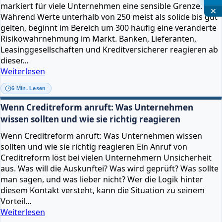
markiert für viele Unternehmen eine sensible Grenze.
Während Werte unterhalb von 250 meist als solide bis gut
gelten, beginnt im Bereich um 300 häufig eine veränderte
Risikowahrnehmung im Markt. Banken, Lieferanten,
Leasinggesellschaften und Kreditversicherer reagieren ab
dieser…
Creditreform
Weiterlesen
Bonitätsindex
6 Min. Lesen
300
–
Wenn Creditreform anruft: Was Unternehmen
kritisch
wissen sollten und wie sie richtig reagieren
oder
Wenn Creditreform anruft: Was Unternehmen wissen
noch
sollten und wie sie richtig reagieren Ein Anruf von
akzeptabel?
Creditreform löst bei vielen Unternehmern Unsicherheit
aus. Was will die Auskunftei? Was wird geprüft? Was sollte
man sagen, und was lieber nicht? Wer die Logik hinter
diesem Kontakt versteht, kann die Situation zu seinem
Vorteil…
Wenn
Weiterlesen