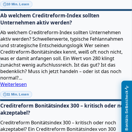
Bonitätsindex
10 Min. Lesen
100
bis
Ab welchem Creditreform-Index sollten
600:
Unternehmen aktiv werden?
Was
Ab welchem Creditreform-Index sollten Unternehmen
Ihr
aktiv werden? Schwellenwerte, typische Fehlannahmen
Wert
und strategische Entscheidungslogik Wer seinen
wirklich
Creditreform-Bonitätsindex kennt, weiß oft noch nicht,
bedeutet
was er damit anfangen soll. Ein Wert von 280 klingt
zunächst wenig aufschlussreich. Ist das gut? Ist das
bedenklich? Muss ich jetzt handeln – oder ist das noch
normal?…
Ab
Weiterlesen
welchem
Bonitäts-Selbstcheck
11 Min. Lesen
Creditreform-
Index
Creditreform Bonitätsindex 300 – kritisch oder noch
sollten
akzeptabel?
Unternehmen
Creditreform Bonitätsindex 300 – kritisch oder noch
aktiv
akzeptabel? Ein Creditreform Bonitätsindex von 300
werden?